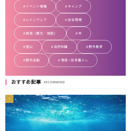
イベント情報
キャンプ
レインウェア
安全管理
新潟（観光・施設）
本
登山
自然知識
野外教育
野外活動
雪国 / 田舎暮らし
おすすめ記事
RECOMMEND