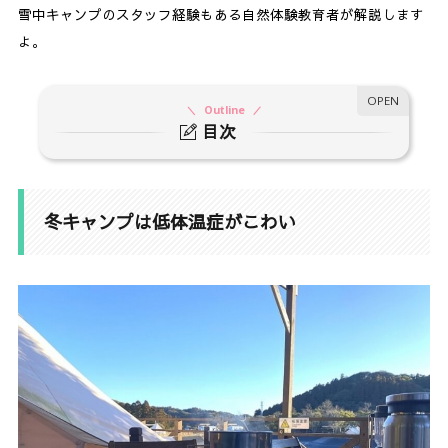
雪中キャンプのスタッフ経験もある自然体験教育者が解説します
よ。
Outline
目次
1.
冬キャンプは低体温症がこわい
2.
着替えも大事！冬キャンプでの寒さ対策
冬キャンプは低体温症がこわい
3.
子どもが「低体温症かも」と思ったら
4.
夏は水遊びによる低体温症に注意
5.
まとめ