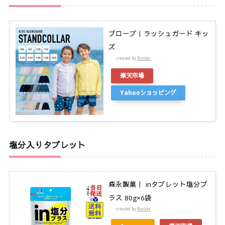
プローブ｜ラッシュガード キッ
ズ
created by
Rinker
楽天市場
Yahooショッピング
塩分入りタブレット
森永製菓｜ inタブレット塩分プ
ラス 80g×6袋
created by
Rinker