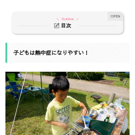
Outline
目次
1.
子どもは熱中症になりやすい！
2.
熱中症が起きやすい条件
子どもは熱中症になりやすい！
3.
熱中症の症状
4.
甘くみないで！アウトドアの熱中症対策
4-1.
涼しい服装をする
4-2.
直射日光を避ける
4-3.
水遊びをする
4-4.
水分・塩分を補給をする
4-5.
こまめに休憩する