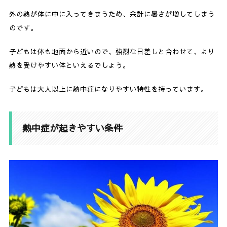
6-2.
衣服を脱がして、体を冷やす
外の熱が体に中に入ってきまうため、余計に暑さが増してしまう
6-3.
水分や塩分の補給
のです。
7.
まとめ
子どもは体も地面から近いので、強烈な日差しと合わせて、より
熱を受けやすい体といえるでしょう。
子どもは大人以上に熱中症になりやすい特性を持っています。
熱中症が起きやすい条件