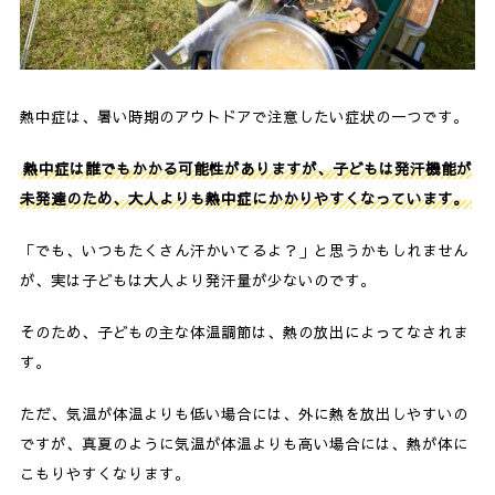
4-6.
前日はたっぷり眠る
4-7.
無理をしない
熱中症は、暑い時期のアウトドアで注意したい症状の一つです。
5.
熱中症予防に役立つグッズ
熱中症は誰でもかかる可能性がありますが、子どもは発汗機能が
5-1.
冷却剤
未発達のため、大人よりも熱中症にかかりやすくなっています。
5-2.
冷感タオル
「でも、いつもたくさん汗かいてるよ？」と思うかもしれません
5-3.
冷感ウェア
が、実は子どもは大人より発汗量が少ないのです。
5-4.
塩分入りタブレット
そのため、子どもの主な体温調節は、熱の放出によってなされま
5-5.
ミニ扇風機
す。
6.
【ポイント3つ】熱中症の応急処置
ただ、気温が体温よりも低い場合には、外に熱を放出しやすいの
ですが、真夏のように気温が体温よりも高い場合には、熱が体に
6-1.
涼しい場所に移動させる
こもりやすくなります。