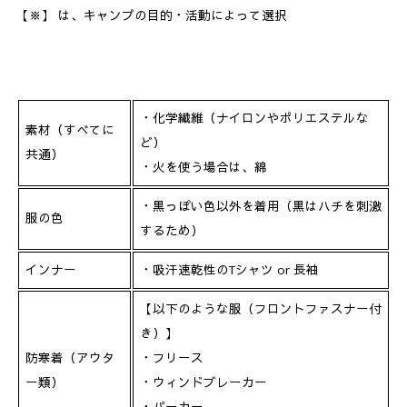
【※】 は、キャンプの目的・活動によって選択
・化学繊維（ナイロンやポリエステルな
素材（すべてに
ど）
共通）
・火を使う場合は、綿
・黒っぽい色以外を着用（黒はハチを刺激
服の色
するため）
インナー
・吸汗速乾性のTシャツ or 長袖
【以下のような服（フロントファスナー付
き）】
防寒着（アウタ
・フリース
ー類）
・ウィンドブレーカー