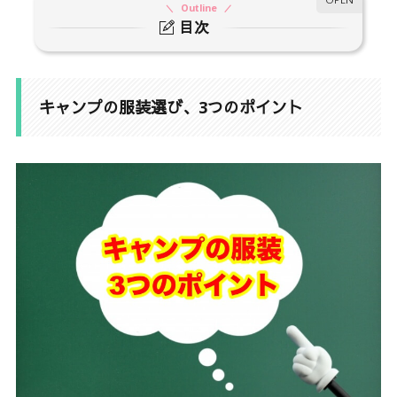
Outline
目次
1.
キャンプの服装選び、3つのポイント
1-1.
(1) 軽くて動きやすいウェアを選ぶ
キャンプの服装選び、3つのポイント
1-2.
(2) 汚れてもいい服装
1-3.
(3) 服の素材は、化学繊維が中心
2.
キャンプの服装は “ 重ね着 ”
3.
【初心者でもわかる】子どもキャンプの服装まと
め
3-1.
インナー
3-2.
防寒着（アウター類）
3-3.
ズボン