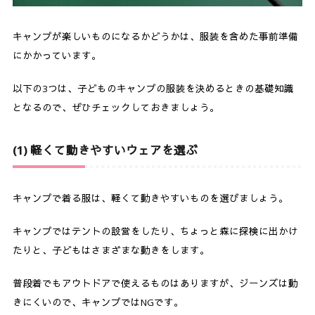
3-4.
下着
3-5.
くつ下（ソックス）
キャンプが楽しいものになるかどうかは、服装を含めた事前準備
にかかっています。
3-6.
シューズ（靴）
以下の3つは、子どものキャンプの服装を決めるときの基礎知識
3-7.
帽子
となるので、ぜひチェックしておきましょう。
3-8.
レインウェア
(1) 軽くて動きやすいウェアを選ぶ
4.
テントで寝るときの服装は？
5.
着替えは、宿泊日数と活動から考える
キャンプで着る服は、軽くて動きやすいものを選びましょう。
6.
【春秋・夏・冬】子どもの服装コーディネート
キャンプではテントの設営をしたり、ちょっと森に探検に出かけ
6-1.
春秋の服装
たりと、子どもはさまざまな動きをします。
6-2.
夏の服装
普段着でもアウトドアで使えるものはありますが、ジーンズは動
6-3.
冬の服装
きにくいので、キャンプではNGです。