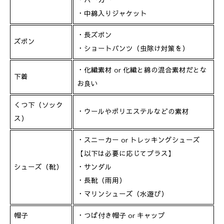
・パーカー
・中綿入りジャケット
・長ズボン
ズボン
・ショートパンツ（虫除け対策を）
・化繊素材 or 化繊と綿の混合素材だとな
下着
お良い
くつ下（ソック
・ウールやポリエステルなどの素材
ス）
・スニーカー or トレッキングシューズ
【以下は必要に応じてプラス】
シューズ（靴）
・サンダル
・長靴（雨用）
・マリンシューズ（水遊び）
帽子
・つば付き帽子 or キャップ