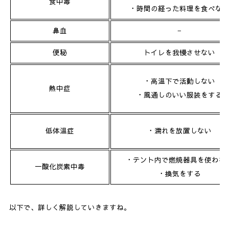
食中毒
5.
まとめ
・時間の経った料理を食べな
鼻血
−
便秘
トイレを我慢させない
・高温下で活動しない
熱中症
・風通しのいい服装をする
低体温症
・濡れを放置しない
・テント内で燃焼器具を使わな
一酸化炭素中毒
・換気をする
以下で、詳しく解説していきますね。