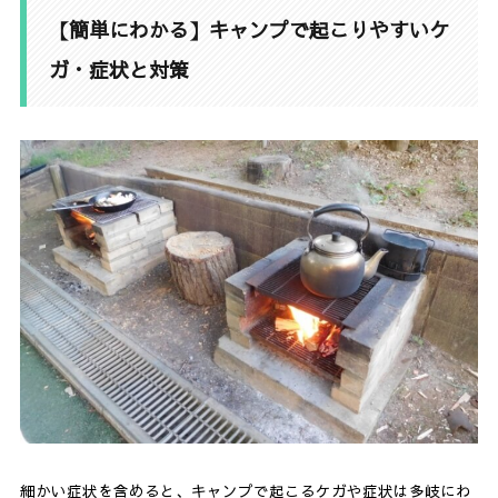
【簡単にわかる】キャンプで起こりやすいケ
1-1.
切り傷やすり傷
ガ・症状と対策
1-2.
やけど
1-3.
食中毒
1-4.
鼻血
1-5.
便秘
1-6.
熱中症
1-7.
低体温症
1-8.
一酸化炭素中毒
2.
キャンプで注意したい植物や生き物
2-1.
ウルシ
2-2.
山菜やキノコ
細かい症状を含めると、キャンプで起こるケガや症状は多岐にわ