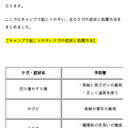
たります。
2-3.
毒ヘビ
ここではキャンプで起こりやすい、主なケガや症状と処置方法を
2-4.
ハチ
まとめました。
2-5.
ダニ
【キャンプで起こりやすいケガや症状と処置方法】
2-6.
クマ
3.
あっ、危ない！子どもとのキャンプでの事故事例
3-1.
野外炊事場で走って転び、足を痛める
ケガ・症状名
予防策
3-2.
夏の外遊びで体調が悪くなる
・長袖と長ズボンの着用
切り傷やすり傷
3-3.
素手で火の番をする
・正しく道具を使う
3-4.
野外調理で包丁を持ったまま歩く、振り返る
やけど
長袖や軍手の着用
4.
緊急時に備えて、救急セットは用意しておこう
・調理前の手洗いの徹底