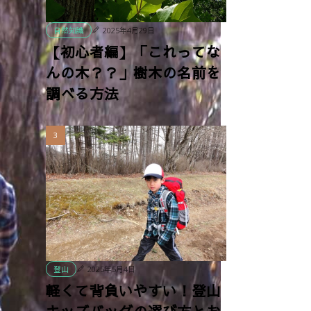
2025年4月29日
自然知識
【初心者編】「これってな
んの木？？」樹木の名前を
調べる方法
2025年5月4日
登山
軽くて背負いやすい！登山