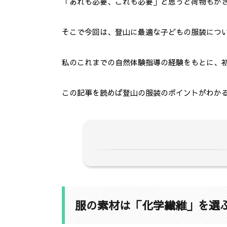
「あれも必要、これも必要」と思うと荷物もか
そこで今回は、登山に最適な子どもの服装につ
私のこれまでの自然体験指導の経験をもとに、
この記事を読めば登山の服装のポイントがわか
1.
服の素材は「化学繊維」を選ぶ
2.
登山では重ね着が基本 ！
服の素材は「化学繊維」を選
3.
【初心者でもわかる！】子ども登山