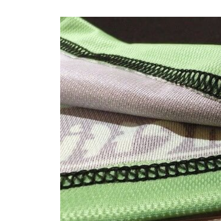
3-1.
インナー
3-2.
防寒着（中間着・上着）
3-3.
ズボン
3-4.
くつ下（ソックス）
3-5.
登山靴
3-6.
帽子
3-7.
レインウェア（雨具）
3-8.
リュック
4.
登山をより快適に！持ち物のポイン
5.
コスパも大事。ユニクロなども利用