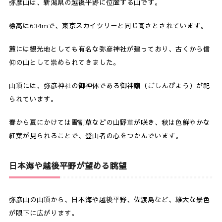
弥彦山は、新潟県の越後平野に位置する山です。
4-3.
ロープウェイ情報
標高は634mで、東京スカイツリーと同じ高さとされています。
5.
周辺の観光スポット
麓には観光地としても有名な弥彦神社が建っており、古くから信
5-1.
パノラマタワー
仰の山として崇められてきました。
5-2.
さくらの湯
山頂には、弥彦神社の御神体である
御神廟（ごしんびょう）が祀
5-3.
釜めし弥彦
られています。
春から夏にかけては雪割草などの山野草が咲き、秋は色鮮やかな
6.
まとめ
紅葉が見られることで、登山者の心をつかんでいます。
日本海や越後平野が望める眺望
弥彦山の山頂から、日本海や越後平野、佐渡島など、雄大な景色
が眼下に広がります。