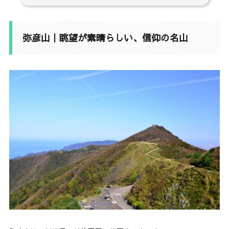
1.
弥彦山｜眺望が素晴らしい、信仰の名山
1-1.
日本海や越後平野が望める眺望
弥彦山｜眺望が素晴らしい、信仰の名山
1-2.
ロープウェイや車でも、山頂直下まで行ける
2.
弥彦山の登山時期（適期）
3.
【表参道コース】弥彦山を堪能できるメインルー
ト
3-1.
弥彦神社〜弥彦山山頂へ
3-2.
おまけ：妻戸山へ行ってみた
4.
弥彦山登山口の基本情報・アクセス
4-1.
電車の場合
4-2.
車の場合