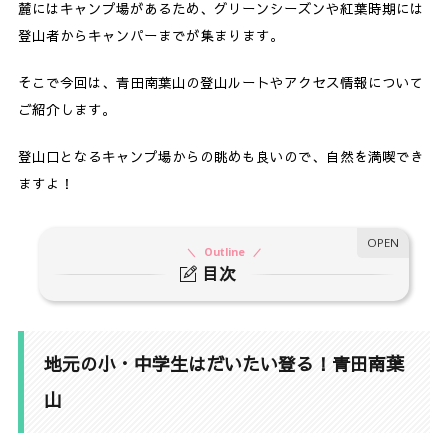
麓にはキャンプ場があるため、グリーンシーズンや紅葉時期には
登山者からキャンパーまでが集まります。
そこで今回は、青田南葉山の登山ルートやアクセス情報について
ご紹介します。
登山口となるキャンプ場からの眺めも良いので、自然を満喫でき
ますよ！
Outline
目次
1.
地元の小・中学生はだいたい登る！青田南葉山
2.
明神沢〜木落し坂コース（逆周回ルート）
地元の小・中学生はだいたい登る！青田南葉
3.
〈登り〉明神沢コース
山
3-1.
コース解説