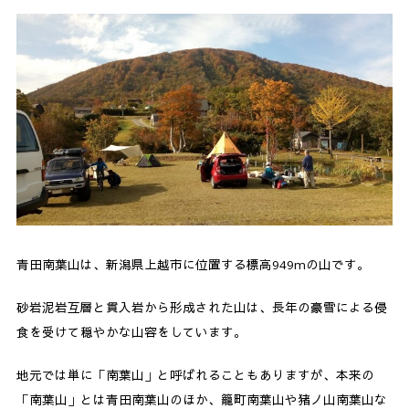
4.
〈下り〉木落し坂コース
4-1.
コース解説
5.
南葉ロッジ／南葉高原キャンプ場情報
5-1.
南葉ロッジ／南葉高原キャンプ場
6.
青田南葉山へのアクセス方法
7.
青田南葉山の駐車場情報
青田南葉山は、新潟県上越市に位置する標高949mの山です。
砂岩泥岩互層と貫入岩から形成された山は、長年の豪雪による侵
食を受けて穏やかな山容をしています。
地元では単に「南葉山」と呼ばれることもありますが、本来の
「南葉山」とは青田南葉山のほか、籠町南葉山や猪ノ山南葉山な