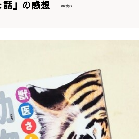
ょ話』の感想
PR含む