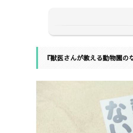
1.
『獣医さんが教える動物園のないし
2.
【本の内容】動物と飼育員さんの話
『獣医さんが教える動物園の
3.
『獣医さんが教える動物園のないし
3-1.
水族館でのインターンシップを思
3-2.
動物園の展示は変わってきている
3-3.
担当者と動物にも相性がある
3-4.
動物との関係づくりは大変
3-5.
ストレスを感じるのは、人間も動