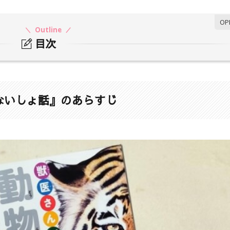
Outline
目次
ょ話』のあらすじ
ないしょ話』のあらすじ
ょ話』を読んだ感想
い出した
物も一緒