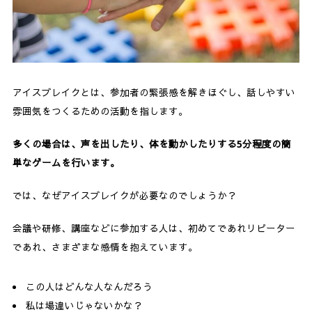
4.
代表的なアイスブレイク例3つ
4-1.
(1) じゃんけん系
4-2.
(2) 自己紹介系
アイスブレイクとは、参加者の緊張感を解きほぐし、話しやすい
4-3.
(3)リフレッシュ系
雰囲気をつくるための活動を指します。
5.
大人の参加者ほど、アイスブレイクの必要性を説
多くの場合は、声を出したり、体を動かしたりする5分程度の簡
明しないといけない
単なゲームを行います。
6.
まとめ
では、なぜアイスブレイクが必要なのでしょうか？
会議や研修、講座などに参加する人は、初めてであれリピーター
であれ、さまざまな感情を抱えています。
この人はどんな人なんだろう
私は場違いじゃないかな？