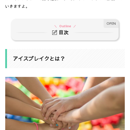
いきますよ。
Outline
目次
1.
アイスブレイクとは？
2.
アイスブレイクのメリット
アイスブレイクとは？
3.
アイスブレイクをする際のNG例
3-1.
いきなり身体接触
3-2.
特定の参加者に恥ずかしい思いをさせる
3-3.
グループ協力系のゲーム
3-4.
会議資料を読むように進行をする
3-5.
進行役だけテンションが高い