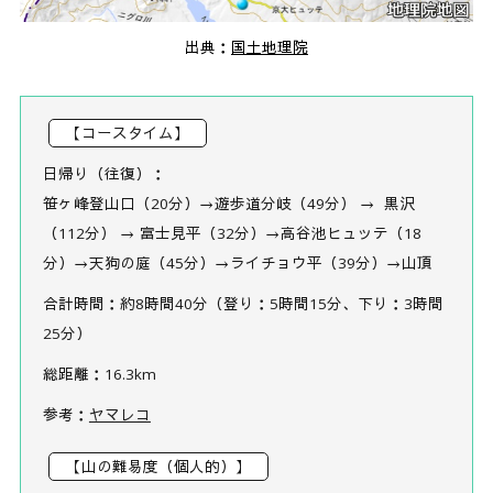
出典：
国土地理院
【コースタイム】
日帰り（往復）：
笹ヶ峰登山口（20分）→遊歩道分岐（49分） → 黒沢
（112分） → 富士見平（32分）→高谷池ヒュッテ（18
分）→天狗の庭（45分）→ライチョウ平（39分）→山頂
合計時間：約8時間40分（登り：5時間15分、下り：3時間
25分）
総距離：16.3km
参考：
ヤマレコ
【山の難易度（個人的）】