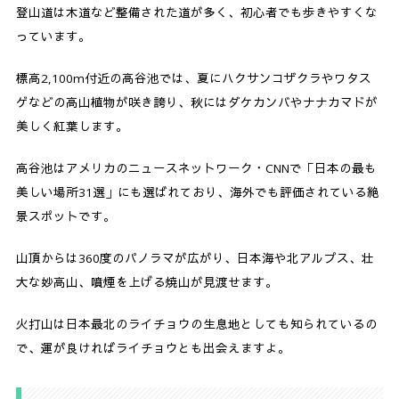
登山道は木道など整備された道が多く、初心者でも歩きやすくな
7-1.
高谷池ヒュッテ
っています。
7-2.
笹ヶ峰高原・キャンプ場
標高2,100m付近の高谷池では、夏にハクサンコザクラやワタス
7-3.
アルペンブリックスパ 日帰り温泉（旧：ランドマー
ゲなどの高山植物が咲き誇り、秋にはダケカンバやナナカマドが
ク妙高高原）
美しく紅葉します。
7-4.
食事処 ふるさと
高谷池はアメリカのニュースネットワーク・CNNで「日本の最も
美しい場所31選」にも選ばれており、海外でも評価されている絶
8.
まとめ
景スポットです。
山頂からは360度のパノラマが広がり、日本海や北アルプス、壮
大な妙高山、噴煙を上げる焼山が見渡せます。
火打山は日本最北のライチョウの生息地としても知られているの
で、運が良ければライチョウとも出会えますよ。