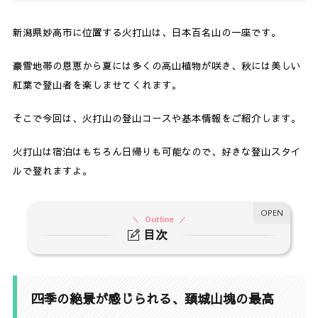
新潟県妙高市に位置する火打山は、日本百名山の一座です。
豪雪地帯の恩恵から夏には多くの高山植物が咲き、秋には美しい
紅葉で登山者を楽しませてくれます。
そこで今回は、火打山の登山コースや基本情報をご紹介します。
火打山は宿泊はもちろん日帰りも可能なので、好きな登山スタイ
ルで登れますよ。
Outline
目次
1.
四季の絶景が感じられる、頚城山塊の最高峰・火
打山
四季の絶景が感じられる、頚城山塊の最高
2.
火打山の登山適期