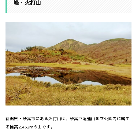
峰・火打山
3.
火打山の日帰り登山コースをご紹介
3-1.
地図とコースタイム
3-2.
日帰り登山コース
3-3.
火打山・妙高山を縦走するコースもあるよ
4.
高谷池ヒュッテの水洗トイレ問題
5.
笹ヶ峰登山口へのアクセス・駐車場情報
5-1.
登山口駐車場
5-2.
笹ヶ峰キャンプ場駐車場
6.
笹ヶ峰への分岐は、わかりにくいので注意
新潟県・妙高市にある火打山は、妙高戸隠連山国立公園内に属す
7.
せっかくなら行きたい！火打山周辺のおすすめ施
る標高2,462mの山です。
設