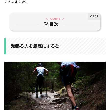
いてみました。
Outline
目次
1.
頑張る人を馬鹿にするな
2.
なぜ、できない人の気持ちがわからないのか
頑張る人を馬鹿にするな
3.
挑戦して失敗を乗り越えてきた人は、決して人を
馬鹿にはしない
4.
他人よりも、自分の気持ちを優先してほしい