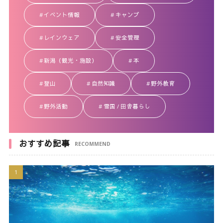
イベント情報
キャンプ
レインウェア
安全管理
新潟（観光・施設）
本
登山
自然知識
野外教育
野外活動
雪国 / 田舎暮らし
おすすめ記事
RECOMMEND