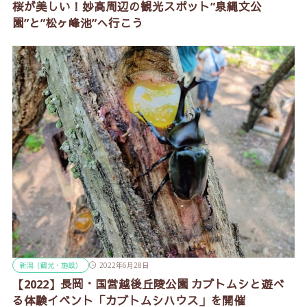
桜が美しい！妙高周辺の観光スポット”泉縄文公
園”と”松ヶ峰池”へ行こう
新潟（観光・施設）
2022年6月28日
【2022】長岡・国営越後丘陵公園 カブトムシと遊べ
る体験イベント「カブトムシハウス」を開催