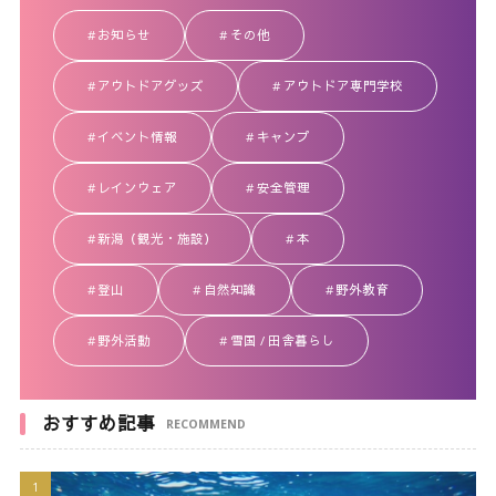
お知らせ
その他
アウトドアグッズ
アウトドア専門学校
イベント情報
キャンプ
レインウェア
安全管理
新潟（観光・施設）
本
登山
自然知識
野外教育
野外活動
雪国 / 田舎暮らし
おすすめ記事
RECOMMEND