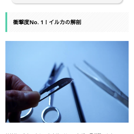
1.
衝撃度No. 1！イルカの解剖
2.
土曜も出勤。野遊びイベント
衝撃度No. 1！イルカの解剖
3.
人前でパンツ一丁に。ウィルダネスファーストエ
イド講習
4.
まとめ