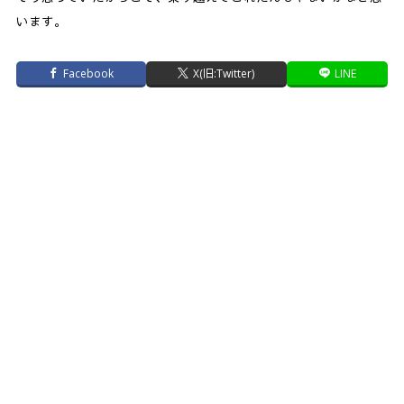
います。
Facebook
X(旧:Twitter)
LINE