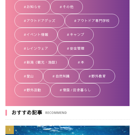
お知らせ
その他
アウトドアグッズ
アウトドア専門学校
イベント情報
キャンプ
レインウェア
安全管理
新潟（観光・施設）
本
登山
自然知識
野外教育
野外活動
雪国 / 田舎暮らし
おすすめ記事
RECOMMEND